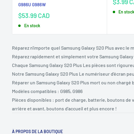
Prix
$3.99 
G986U G986W
réduit
En stoc
Prix
$53.99 CAD
réduit
En stock
Réparez n'importe quel Samsung Galaxy S20 Plus avec le m
Réparez rapidement et simplement votre Samsung Galax
Chaque Samsung Galaxy S20 Plus
Les pièces sont rigoure
Notre Samsung Galaxy S20 Plus
Le numériseur d'écran peu
Réparer un Samsung Galaxy S20 Plus mort ou non chargé
Modèles compatibles : G985, G986
Pièces disponibles : port de charge, batterie, boutons de
arrière et avant, boutons d'accueil et plus encore !
À PROPOS DE LA BOUTIQUE