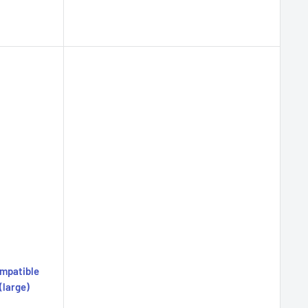
ompatible
(large)