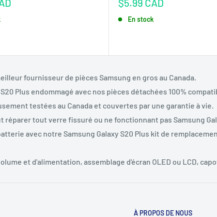
Prix
CAD
$5.99 CAD
réduit
k
En stock
eilleur fournisseur de pièces Samsung en gros au Canada.
y S20 Plus endommagé
avec nos pièces détachées 100% compati
usement testées au Canada et couvertes par une garantie à vie.
t réparer tout verre fissuré ou ne fonctionnant pas Samsung Ga
batterie avec notre Samsung Galaxy S20 Plus
kit de remplacement
 volume et d'alimentation, assemblage d'écran OLED ou LCD, capot
À PROPOS DE NOUS