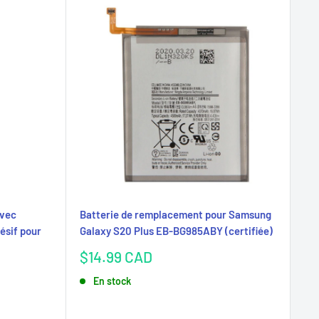
avec
Batterie de remplacement pour Samsung
hésif pour
Galaxy S20 Plus EB-BG985ABY (certifiée)
Prix
$14.99 CAD
réduit
En stock