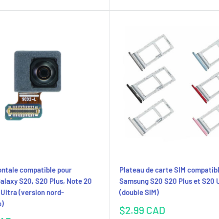
ntale compatible pour
Plateau de carte SIM compatib
laxy S20, S20 Plus, Note 20
Samsung S20 S20 Plus et S20 U
 Ultra (version nord-
(double SIM)
e)
Prix
$2.99 CAD