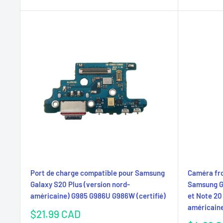
Port de charge compatible pour Samsung
Caméra fro
Galaxy S20 Plus (version nord-
Samsung Ga
américaine) G985 G986U G986W (certifié)
et Note 20
américain
Prix
$21.99 CAD