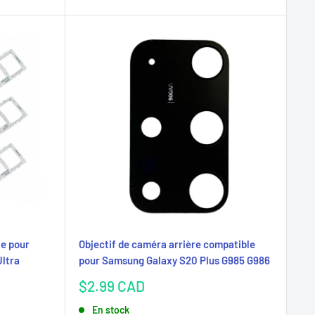
le pour
Objectif de caméra arrière compatible
ltra
pour Samsung Galaxy S20 Plus G985 G986
Prix
$2.99 CAD
réduit
En stock