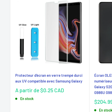
Protecteur d'écran en verre trempé durci
Écran OLED
aux UV compatible avec Samsung Galaxy
numériseu
Galaxy S20
Prix
A partir de $0.25 CAD
G986U G9
réduit
En stock
Prix
$204.9
réduit
En stoc