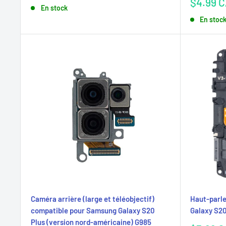
réduit
Prix
$4.99 
En stock
réduit
En stoc
Caméra arrière (large et téléobjectif)
Haut-parl
compatible pour Samsung Galaxy S20
Galaxy S20
Plus (version nord-américaine) G985