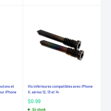
outons et
Vis inférieures compatibles avec iPhone
our iPhone
X, séries 12, 13 et 14
Prix
$0.99
réduit
En stock