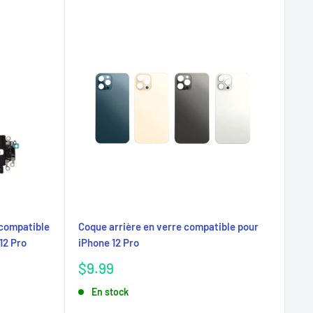
 compatible
Coque arrière en verre compatible pour
12 Pro
iPhone 12 Pro
Prix
$9.99
réduit
En stock