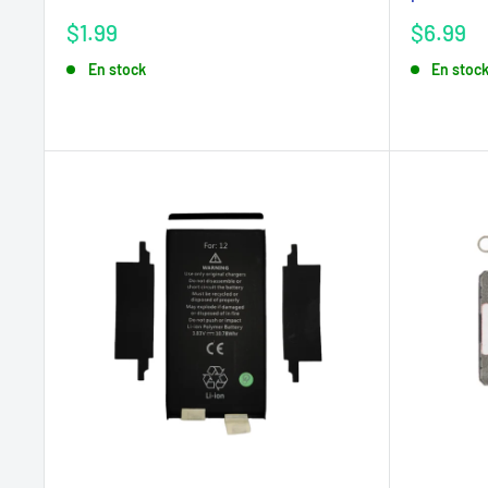
Prix
Prix
$1.99
$6.99
réduit
réduit
En stock
En stoc