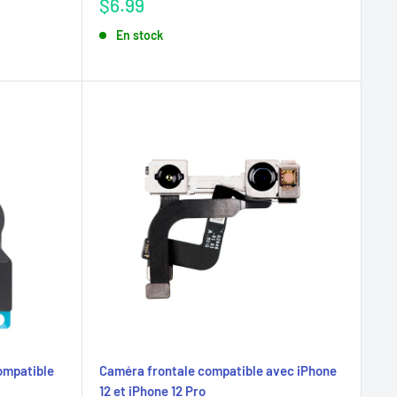
Prix
$6.99
réduit
En stock
compatible
Caméra frontale compatible avec iPhone
12 et iPhone 12 Pro