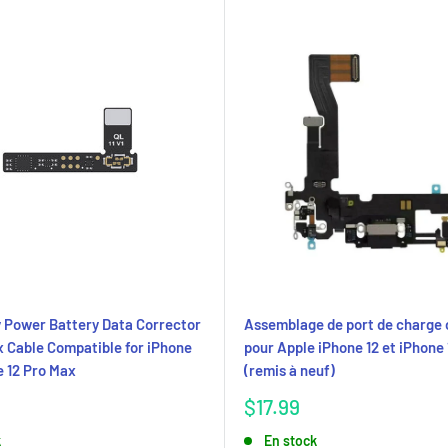
y Power Battery Data Corrector
Assemblage de port de charge
x Cable Compatible for iPhone
pour Apple iPhone 12 et iPhone 
e 12 Pro Max
(remis à neuf)
Prix
$17.99
réduit
k
En stock