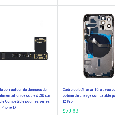
de correcteur de données de
Cadre de boîtier arrière avec b
'alimentation de copie JCID sur
bobine de charge compatible p
ble Compatible pour les séries
12 Pro
 iPhone 13
Prix
$79.99