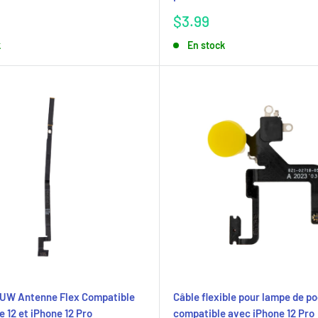
Prix
$3.99
réduit
k
En stock
 UW Antenne Flex Compatible
Câble flexible pour lampe de p
 12 et iPhone 12 Pro
compatible avec iPhone 12 Pro