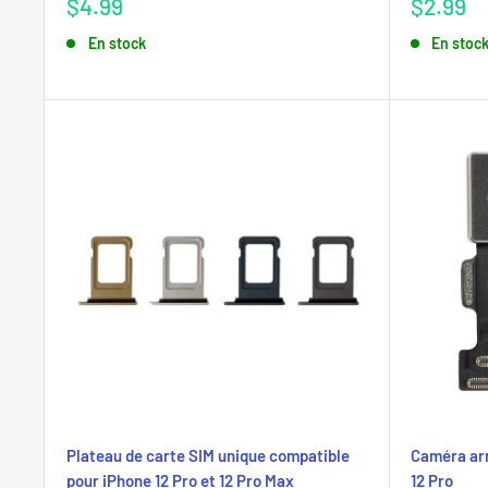
Prix
Prix
$4.99
$2.99
réduit
réduit
En stock
En stoc
Plateau de carte SIM unique compatible
Caméra arr
pour iPhone 12 Pro et 12 Pro Max
12 Pro