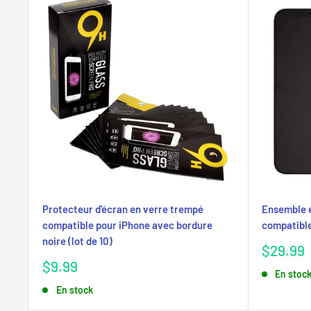
Protecteur d'écran en verre trempé
Ensemble é
compatible pour iPhone avec bordure
compatible
noire (lot de 10)
Prix
$29.99
réduit
Prix
$9.99
En stoc
réduit
En stock