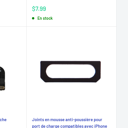
Prix
$7.99
réduit
En stock
oche
Joints en mousse anti-poussière pour
port de charge compatibles avec iPhone