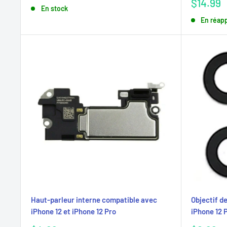
réduit
Prix
$14.99
En stock
réduit
En réap
Haut-parleur interne compatible avec
Objectif d
iPhone 12 et iPhone 12 Pro
iPhone 12 