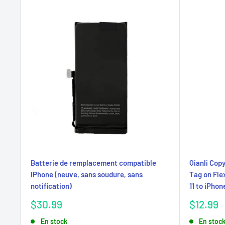
Batterie de remplacement compatible
Qianli Cop
iPhone (neuve, sans soudure, sans
Tag on Fle
notification)
11 to iPhon
Prix
Prix
$30.99
$12.99
réduit
réduit
En stock
En stoc