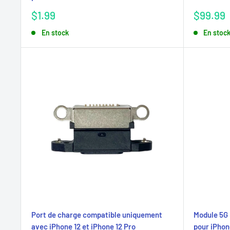
Prix
Prix
$1.99
$99.99
réduit
réduit
En stock
En stoc
Port de charge compatible uniquement
Module 5G
avec iPhone 12 et iPhone 12 Pro
pour iPhone