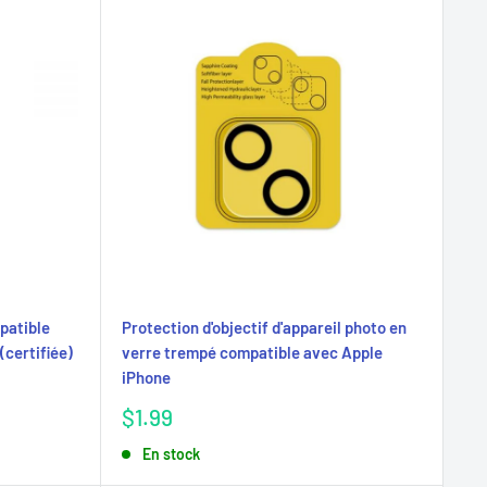
patible
Protection d'objectif d'appareil photo en
(certifiée)
verre trempé compatible avec Apple
iPhone
Prix
$1.99
réduit
En stock