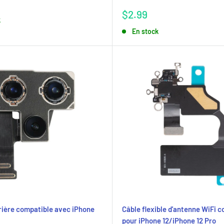
Prix
$2.99
k
réduit
En stock
ière compatible avec iPhone
Câble flexible d'antenne WiFi 
pour iPhone 12/iPhone 12 Pro