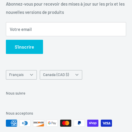
+1 844-664-8388
Vérification IMEI
Abonnez-vous pour recevoir des mises à jour sur les prix et les
nouvelles versions de produits
Produits de déverrouillage
Toutes les marques déposées appartiennent à leurs
Centre de retour
détenteurs respectifs. Unlockr ne possède ni ne
Votre email
revendique les marques utilisées sur ce site web dont elle
Recherche
n'est pas propriétaire.
Contactez-nous
S'inscrire
Conditions d'utilisation
Langue
Pays/région
Français
Canada (CAD $)
Nous suivre
Nous acceptons