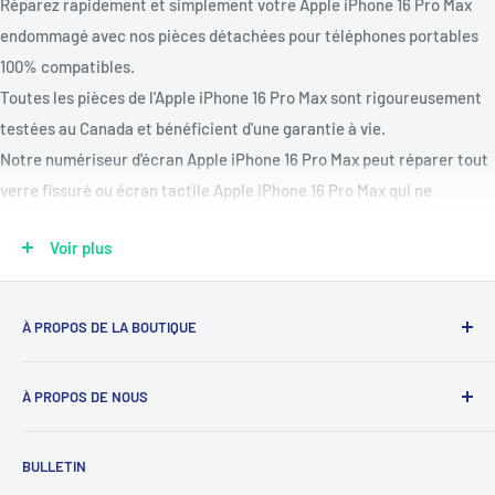
Réparez rapidement et simplement votre Apple iPhone 16 Pro Max
endommagé
avec nos pièces détachées pour téléphones portables
100% compatibles.
Toutes
les pièces de l'Apple iPhone 16 Pro Max sont rigoureusement
testées au Canada et bénéficient d'une garantie à vie.
Notre numériseur d'écran Apple iPhone 16 Pro Max
peut réparer tout
verre fissuré ou écran tactile Apple iPhone 16 Pro Max qui ne
fonctionne pas
.
Voir plus
Réparez une batterie Apple iPhone 16 Pro Max morte ou qui ne se
charge pas
avec notre
kit de remplacement de batterie Apple iPhone
16 Pro Max.
À PROPOS DE LA BOUTIQUE
Modèles compatibles : A3296, A3084, A3295, A3297
Notre mission est de simplifier le travail des réparateurs de
Pièces disponibles : port de charge, batterie, boutons de volume et
À PROPOS DE NOUS
téléphones en étant leur fournisseur de confiance. Nous y
d'alimentation, écran OLED ou LCD, coques arrière, moteurs de
parvenons en proposant les meilleures pièces détachées et
vibration, haut-parleurs, caméras arrière et avant, boutons d'accueil
Déverrouillage du téléphone
un service client personnalisé.
BULLETIN
et plus encore !
Bons prépayés