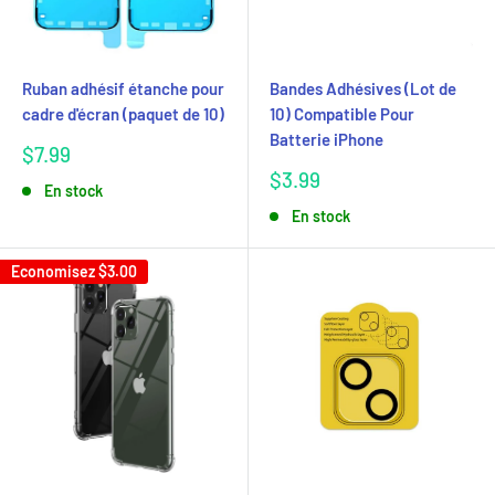
Ruban adhésif étanche pour
Bandes Adhésives (Lot de
cadre d'écran (paquet de 10)
10) Compatible Pour
Batterie iPhone
Prix
$7.99
réduit
Prix
$3.99
En stock
réduit
En stock
Economisez
$3.00