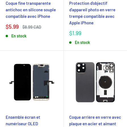
Coque fine transparente
Protection d'objectif
antichoc en silicone souple
d'appareil photo en verre
compatible avec iPhone
trempé compatible avec
Apple iPhone
Prix
$5.99
Prix
$8.99 CAD
réduit
normal
Prix
$1.99
En stock
réduit
En stock
Ensemble écran et
Coque arrière en verre avec
numériseur OLED
plaque en acier et aimant