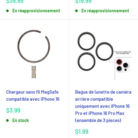
Prix
Prix
$39.99
$19.99
réduit
réduit
En réapprovisionnement
En réapprovisionnement
Chargeur sans fil MagSafe
Bague de lunette de caméra
compatible avec iPhone 16
arrière compatible
uniquement avec iPhone 16
Prix
$3.99
Pro et iPhone 16 Pro Max
réduit
(ensemble de 3 pièces)
En stock
Prix
$1.99
réduit