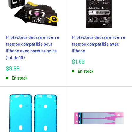
Protecteur d'écran en verre
Protecteur d'écran en verre
trempé compatible pour
trempé compatible avec
iPhone avec bordure noire
iPhone
(lot de 10)
Prix
$1.99
réduit
Prix
$9.99
En stock
réduit
En stock