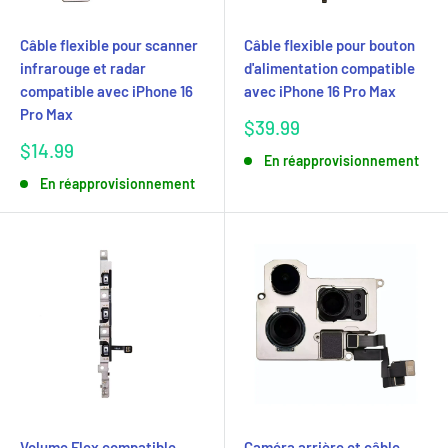
Câble flexible pour scanner
Câble flexible pour bouton
infrarouge et radar
d'alimentation compatible
compatible avec iPhone 16
avec iPhone 16 Pro Max
Pro Max
Prix
$39.99
réduit
Prix
$14.99
En réapprovisionnement
réduit
En réapprovisionnement
Volume Flex compatible
Caméra arrière et câble