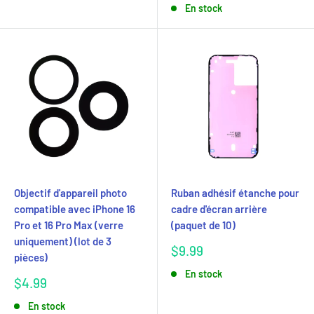
En stock
Objectif d'appareil photo
Ruban adhésif étanche pour
compatible avec iPhone 16
cadre d'écran arrière
Pro et 16 Pro Max (verre
(paquet de 10)
uniquement) (lot de 3
Prix
$9.99
pièces)
réduit
En stock
Prix
$4.99
réduit
En stock