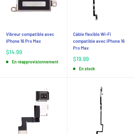
Vibreur compatible avec
Câble flexible Wi-Fi
iPhone 16 Pro Max
compatible avec iPhone 16
Pro Max
Prix
$14.99
réduit
Prix
$19.99
En réapprovisionnement
réduit
En stock