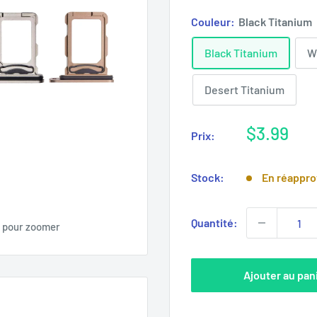
Couleur:
Black Titanium
Black Titanium
W
Desert Titanium
Prix
$3.99
Prix:
réduit
Stock:
En réappr
Quantité:
s pour zoomer
Ajouter au pan