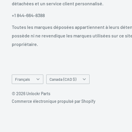
détachées et un service client personnalisé.
+1 844-664-8388
Toutes les marques déposées appartiennent à leurs déten
possède ni ne revendique les marques utilisées sur ce site
propriétaire.
Langue
Pays/région
Français
Canada (CAD $)
© 2026 Unlockr Parts
Commerce électronique propulsé par Shopify