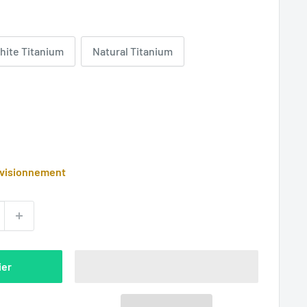
hite Titanium
Natural Titanium
ovisionnement
ier