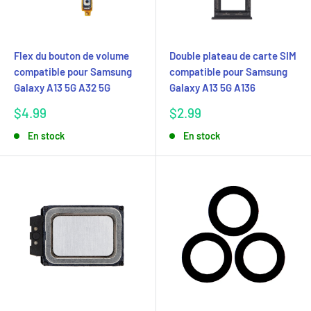
Flex du bouton de volume
Double plateau de carte SIM
compatible pour Samsung
compatible pour Samsung
Galaxy A13 5G A32 5G
Galaxy A13 5G A136
Prix
Prix
$4.99
$2.99
réduit
réduit
En stock
En stock