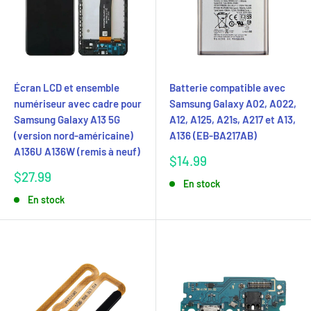
Écran LCD et ensemble
Batterie compatible avec
numériseur avec cadre pour
Samsung Galaxy A02, A022,
Samsung Galaxy A13 5G
A12, A125, A21s, A217 et A13,
(version nord-américaine)
A136 (EB-BA217AB)
A136U A136W (remis à neuf)
Prix
$14.99
réduit
Prix
$27.99
En stock
réduit
En stock