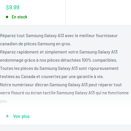
Prix
$9.99
réduit
En stock
Réparez tout Samsung Galaxy A13 avec le meilleur fournisseur
canadien de pièces Samsung en gros.
Réparez rapidement et simplement votre Samsung Galaxy A13
endommagé grâce à nos pièces détachées 100% compatibles.
Toutes les pièces du Samsung Galaxy A13 sont rigoureusement
testées au Canada et couvertes par une garantie à vie.
Notre numériseur d'écran Samsung Galaxy A13 peut réparer tout
verre fissuré ou écran tactile Samsung Galaxy A13 qui ne fonctionne
pas.
Réparez une batterie Samsung Galaxy A13 morte ou qui ne charge
Voir plus
pas avec notre kit de remplacement de batterie Samsung Galaxy
A13.