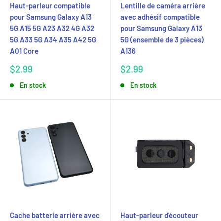
Haut-parleur compatible
Lentille de caméra arrière
pour Samsung Galaxy A13
avec adhésif compatible
5G A15 5G A23 A32 4G A32
pour Samsung Galaxy A13
5G A33 5G A34 A35 A42 5G
5G (ensemble de 3 pièces)
A01 Core
A136
Prix
Prix
$2.99
$2.99
réduit
réduit
En stock
En stock
Cache batterie arrière avec
Haut-parleur d'écouteur