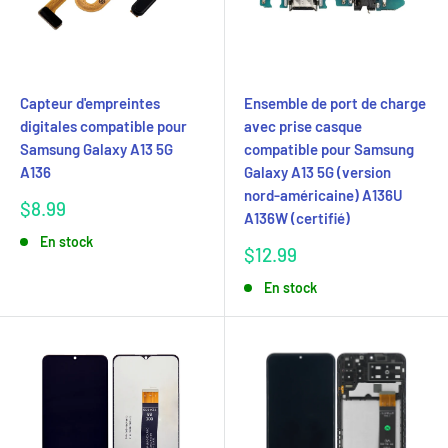
Capteur d'empreintes
Ensemble de port de charge
digitales compatible pour
avec prise casque
Samsung Galaxy A13 5G
compatible pour Samsung
A136
Galaxy A13 5G (version
nord-américaine) A136U
Prix
$8.99
A136W (certifié)
réduit
En stock
Prix
$12.99
réduit
En stock