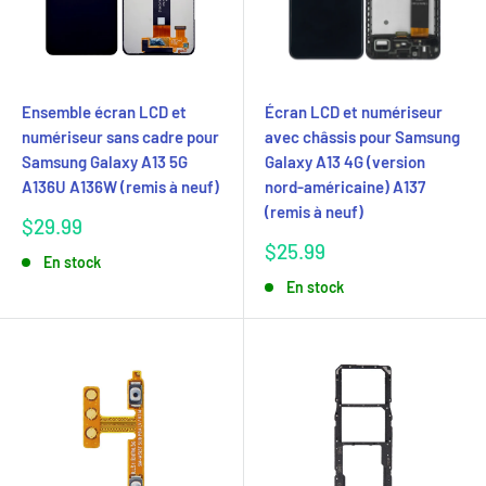
Ensemble écran LCD et
Écran LCD et numériseur
numériseur sans cadre pour
avec châssis pour Samsung
Samsung Galaxy A13 5G
Galaxy A13 4G (version
A136U A136W (remis à neuf)
nord-américaine) A137
(remis à neuf)
Prix
$29.99
réduit
Prix
$25.99
En stock
réduit
En stock