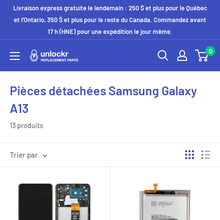
Passer
Livraison express gratuite le lendemain : 250 $ et plus pour le Québec
au
et l'Ontario, 350 $ et plus pour le reste du Canada. Commandez avant
17 h (HNE) pour une expédition le jour même.
contenu
0
Unlockr
Parts
Pièces détachées Samsung Galaxy
A13
13 produits
Trier par