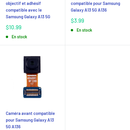
objectif et adhésif
compatible pour Samsung
compatible avec le
Galaxy A13 5G A136
Samsung Galaxy A13 5G
Prix
$3.99
réduit
Prix
$10.99
En stock
réduit
En stock
Caméra avant compatible
pour Samsung Galaxy A13
5G A136