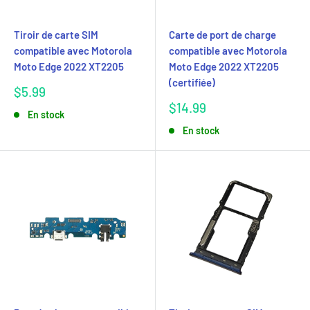
Tiroir de carte SIM
Carte de port de charge
compatible avec Motorola
compatible avec Motorola
Moto Edge 2022 XT2205
Moto Edge 2022 XT2205
(certifiée)
Prix
$5.99
réduit
Prix
$14.99
En stock
réduit
En stock