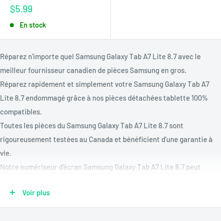
Prix
$5.99
réduit
En stock
Réparez n'importe quel Samsung Galaxy Tab A7 Lite 8.7 avec le
meilleur fournisseur canadien de pièces Samsung en gros.
Réparez rapidement et simplement votre Samsung Galaxy Tab A7
Lite 8.7 endommagé grâce à nos pièces détachées tablette 100%
compatibles.
Toutes les pièces du Samsung Galaxy Tab A7 Lite 8.7 sont
rigoureusement testées au Canada et bénéficient d'une garantie à
vie.
Notre numériseur d'écran Samsung Galaxy Tab A7 Lite 8.7 peut
réparer tout verre fissuré ou écran tactile Samsung Galaxy Tab A7
Voir plus
Lite 8.7 qui ne fonctionne pas.
Réparez une batterie Samsung Galaxy Tab A7 Lite 8.7 morte ou qui