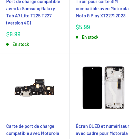
Port de charge compatible
Tiroir pour carte SIM
avec la Samsung Galaxy
compatible avec Motorola
Tab A7 Lite T225 T227
Moto G Play XT2271 2023
(version 4G)
Prix
$5.99
réduit
Prix
$9.99
En stock
réduit
En stock
Carte de port de charge
Écran OLED et numériseur
compatible avec Motorola
avec cadre pour Motorola