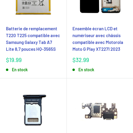
Batterie de remplacement
Ensemble écran LCD et
T220 T225 compatible avec
numériseur avec châssis
Samsung Galaxy Tab A7
compatible avec Motorola
Lite 8,7 pouces HQ-3565S
Moto G Play XT2271 2023
Prix
Prix
$19.99
$32.99
réduit
réduit
En stock
En stock