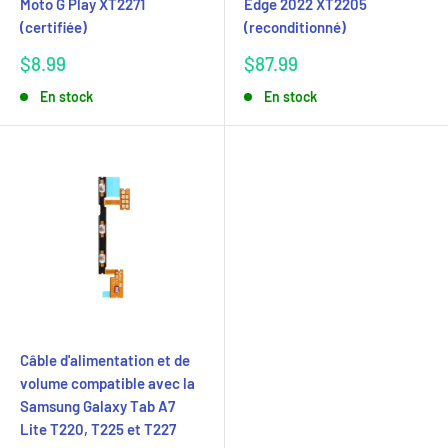
Moto G Play XT2271
Edge 2022 XT2205
(certifiée)
(reconditionné)
Prix
Prix
$8.99
$87.99
réduit
réduit
En stock
En stock
Câble d'alimentation et de
volume compatible avec la
Samsung Galaxy Tab A7
Lite T220, T225 et T227