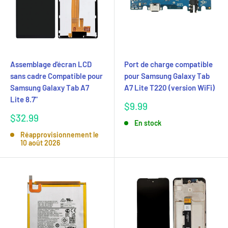
Assemblage d'écran LCD
Port de charge compatible
sans cadre Compatible pour
pour Samsung Galaxy Tab
Samsung Galaxy Tab A7
A7 Lite T220 (version WiFi)
Lite 8.7"
Prix
$9.99
réduit
Prix
$32.99
En stock
réduit
Réapprovisionnement le
10 août 2026