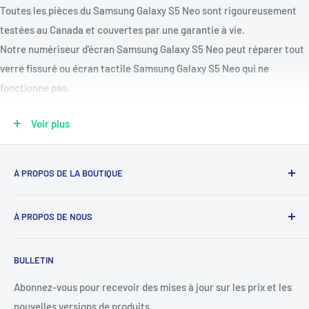
Toutes les pièces du Samsung Galaxy S5 Neo sont rigoureusement
testées au Canada et couvertes par une garantie à vie.
Notre numériseur d'écran Samsung Galaxy S5 Neo peut réparer tout
verre fissuré ou écran tactile Samsung Galaxy S5 Neo qui ne
fonctionne pas.
Réparez une batterie Samsung Galaxy S5 Neo déchargée ou non
Voir plus
chargée avec notre kit de remplacement de batterie Samsung
Galaxy S5 Neo.
Modèles compatibles : G903F, G903W, G903M
À PROPOS DE LA BOUTIQUE
Pièces disponibles : port de charge, batterie, boutons de volume et
Notre mission est de simplifier le travail des réparateurs de
d'alimentation, assemblage d'écran OLED ou LCD, capots arrière,
À PROPOS DE NOUS
téléphones en étant leur fournisseur de confiance. Nous y
moteurs de vibration, haut-parleurs, caméras arrière et avant,
parvenons en proposant les meilleures pièces détachées et
boutons d'accueil et plus encore !
Déverrouillage du téléphone
un service client personnalisé.
BULLETIN
Bons prépayés
+1 844-664-8388
Vérification IMEI
Abonnez-vous pour recevoir des mises à jour sur les prix et les
nouvelles versions de produits
Produits de déverrouillage