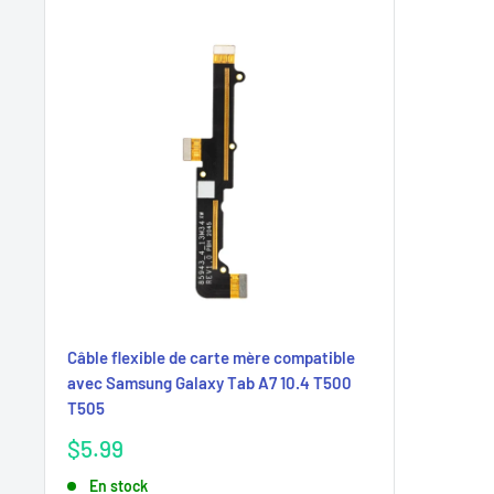
Câble flexible de carte mère compatible
avec Samsung Galaxy Tab A7 10.4 T500
T505
Prix
$5.99
réduit
En stock