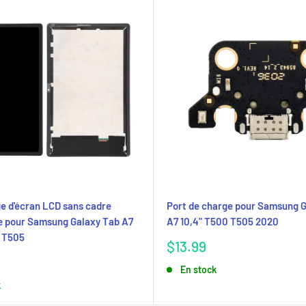
 d'écran LCD sans cadre
Port de charge pour Samsung 
e pour Samsung Galaxy Tab A7
A7 10,4" T500 T505 2020
 T505
Prix
$13.99
réduit
En stock
k