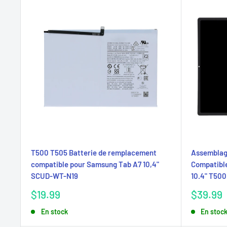
T500 T505 Batterie de remplacement
Assemblage
compatible pour Samsung Tab A7 10,4"
Compatibl
SCUD-WT-N19
10.4" T500
Prix
Prix
$19.99
$39.99
réduit
réduit
En stock
En stoc