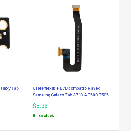
Galaxy Tab
Câble flexible LCD compatible avec
Samsung Galaxy Tab A7 10.4 T500 T505
Prix
$5.99
réduit
En stock