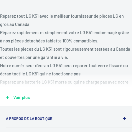
Réparez tout LG K51 avec le meilleur fournisseur de pièces LG en
gros au Canada.
Réparez rapidement et simplement votre LG K51 endommagé grâce
à nos pièces détachées tablette 100% compatibles.
Toutes les pièces du LG K51 sont rigoureusement testées au Canada
et couvertes par une garantie à vie.
Notre numériseur d'écran LG K51 peut réparer tout verre fissuré ou
écran tactile LG K51 qui ne fonctionne pas.
Réparez une batterie LG K51 morte ou qui ne charge pas avec notre
kit de remplacement de batterie LG K51.
Voir plus
Modèles compatibles : K500
Pièces disponibles : port de charge, batterie, boutons de volume et
d'alimentation, assemblage d'écran OLED ou LCD, capots arrière,
À PROPOS DE LA BOUTIQUE
moteurs de vibration, haut-parleurs, caméras arrière et avant,
Notre mission est de simplifier le travail des réparateurs de
boutons d'accueil et plus encore !