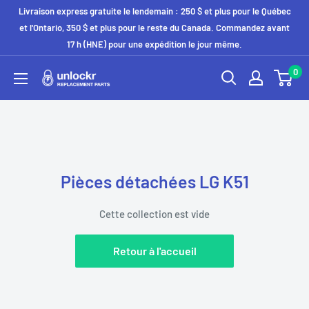
Passer
Livraison express gratuite le lendemain : 250 $ et plus pour le Québec
au
et l'Ontario, 350 $ et plus pour le reste du Canada. Commandez avant
17 h (HNE) pour une expédition le jour même.
contenu
0
Unlockr
Parts
Pièces détachées LG K51
Cette collection est vide
Retour à l'accueil