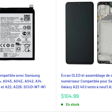
compatible avec Samsung
Écran OLED et assemblage de 
, A045, A04E, A042, A14,
numériseur Compatible pour 
6 et A22, A226, SCUD-WT-W1
Galaxy A22 4G (remis à neuf) 
Prix
$104.99
réduit
k
En stock