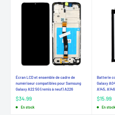
Écran LCD et ensemble de cadre de
Batterie 
numériseur compatibles pour Samsung
Galaxy A04
Galaxy A22 5G (remis à neuf) A226
A145, A14
Prix
Prix
$34.99
$15.99
réduit
réduit
En stock
En stoc