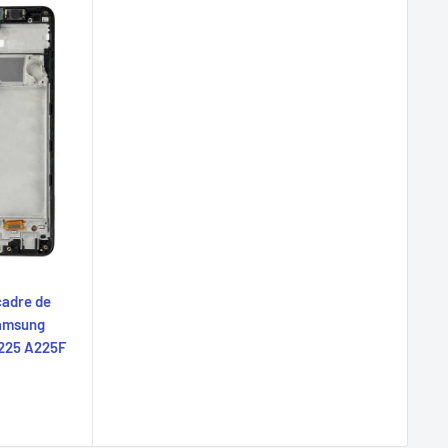
cadre de
Samsung
A225 A225F