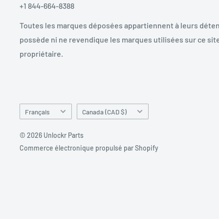
+1 844-664-8388
Toutes les marques déposées appartiennent à leurs déten
possède ni ne revendique les marques utilisées sur ce site
propriétaire.
Langue
Pays/région
Français
Canada (CAD $)
© 2026 Unlockr Parts
Commerce électronique propulsé par Shopify