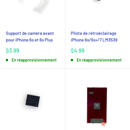
Support de caméra avant
Pilote de rétroéclairage
pour iPhone 6s et 6s Plus
iPhone 6s/6s+/7 LM3539
Prix
Prix
$3.99
$4.99
réduit
réduit
En réapprovisionnement
En réapprovisionnement