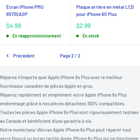
Écran iPhone PMU
Plaque arrière en métal LCD
65730A0P
pour iPhone 6S Plus
Prix
Prix
$4.99
$2.99
réduit
réduit
En réapprovisionnement
En stock
Précédent
Page 2 / 2
Réparez n'importe quel Apple
iPhone 6s Plus avec le meilleur
fournisseur canadien de pièces Apple en gros.
Réparez rapidement et simplement votre Apple
iPhone 6s Plus
endommagé grâce à nos pièces détachées 100% compatibles.
Toutes les pièces Apple
iPhone 6s Plus sont rigoureusement testées
au Canada et bénéficient d'une garantie à vie.
Notre numériseur d'écran Apple
iPhone 6s Plus peut réparer tout
verre fissuré ou
écran tactile Apple iPhone 6s Plus qui ne fonctionne