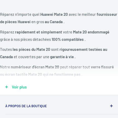
Réparez n'importe quel
Huawei Mate 20
avec le meilleur
fournisseur
de pièces Huawei
en gros
au Canada
.
Réparez
rapidement et simplement
votre
Mate 20 endommagé
grâce à nos pièces détachées
100% compatibles
.
Toutes
les pièces du Mate 20
sont
rigoureusement testées au
Canada
et couvertes par une
garantie à vie
.
Notre
numériseur d'écran Mate 20
peut réparer tout
verre fissuré
ou écran tactile Mate 20 qui ne fonctionne pas
.
Réparez une
batterie Huawei morte ou qui ne charge pas
avec notre
Voir plus
kit de remplacement de batterie Mate 20
.
Modèles compatibles :
HMA-L29, HMA-L09, HMA-LX9, HMA-AL00
À PROPOS DE LA BOUTIQUE
Écran de remplacement :
écran tactile capacitif LCD IPS, 16
Notre mission est de simplifier le travail des réparateurs de
millions de couleurs