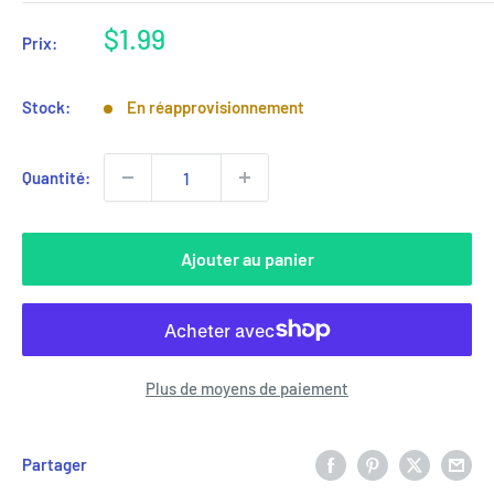
Prix
$1.99
Prix:
réduit
Stock:
En réapprovisionnement
Quantité:
Ajouter au panier
Plus de moyens de paiement
Partager