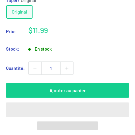
Taper:
Original
Original
Prix
$11.99
Prix:
réduit
Stock:
En stock
Quantité:
Ajouter au panier