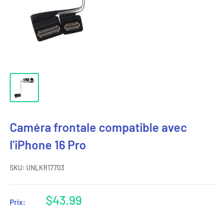
Caméra frontale compatible avec
l'iPhone 16 Pro
SKU:
UNLKR17703
Prix
$43.99
Prix:
réduit