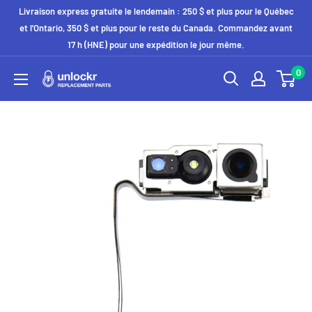
Passer
Livraison express gratuite le lendemain : 250 $ et plus pour le Québec
au
et l'Ontario, 350 $ et plus pour le reste du Canada. Commandez avant
17 h (HNE) pour une expédition le jour même.
contenu
0
Unlockr
Parts