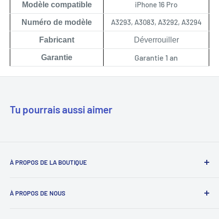
iPhone 16 Pro
Modèle compatible
A3293, A3083, A3292, A3294
Numéro de modèle
Fabricant
Déverrouiller
Garantie 1 an
Garantie
Tu pourrais aussi aimer
À PROPOS DE LA BOUTIQUE
Notre mission est de simplifier le travail des réparateurs de
À PROPOS DE NOUS
téléphones en étant leur fournisseur de confiance. Nous y
parvenons en proposant les meilleures pièces détachées et
Déverrouillage du téléphone