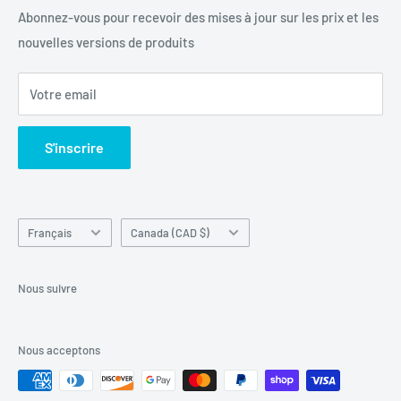
+1 844-664-8388
Vérification IMEI
Abonnez-vous pour recevoir des mises à jour sur les prix et les
nouvelles versions de produits
Produits de déverrouillage
Toutes les marques déposées appartiennent à leurs
Centre de retour
détenteurs respectifs. Unlockr ne possède ni ne
Votre email
revendique les marques utilisées sur ce site web dont elle
Recherche
n'est pas propriétaire.
Contactez-nous
S'inscrire
Conditions d'utilisation
Langue
Pays/région
Français
Canada (CAD $)
Nous suivre
Nous acceptons