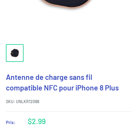
Antenne de charge sans fil
compatible NFC pour iPhone 8 Plus
SKU:
UNLKR12088
Prix
$2.99
Prix:
réduit