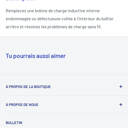
Remplacez une bobine de charge inductive interne
endommagée ou défectueuse collée à l'intérieur du boîtier
arrière et résolvez les problèmes de charge sans fil.
Tu pourrais aussi aimer
À PROPOS DE LA BOUTIQUE
Notre mission est de simplifier le travail des réparateurs de
À PROPOS DE NOUS
téléphones en étant leur fournisseur de confiance. Nous y
parvenons en proposant les meilleures pièces détachées et
Déverrouillage du téléphone
un service client personnalisé.
BULLETIN
Bons prépayés