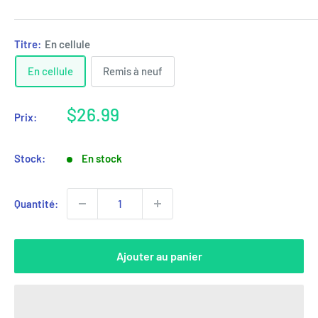
Titre:
En cellule
En cellule
Remis à neuf
Prix
$26.99
Prix:
réduit
Stock:
En stock
Quantité:
Ajouter au panier