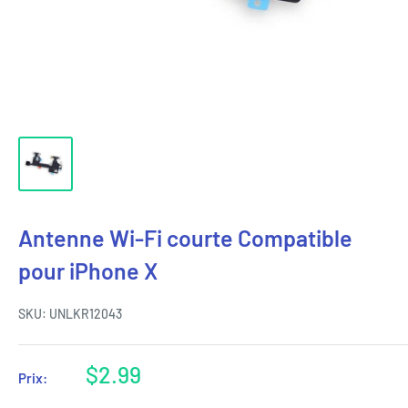
Antenne Wi-Fi courte Compatible
pour iPhone X
SKU:
UNLKR12043
Prix
$2.99
Prix:
réduit