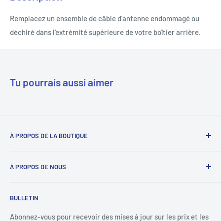
Remplacez un ensemble de câble d'antenne endommagé ou
déchiré dans l'extrémité supérieure de votre boîtier arrière.
Tu pourrais aussi aimer
À PROPOS DE LA BOUTIQUE
Notre mission est de simplifier le travail des réparateurs de
À PROPOS DE NOUS
téléphones en étant leur fournisseur de confiance. Nous y
parvenons en proposant les meilleures pièces détachées et
Déverrouillage du téléphone
un service client personnalisé.
BULLETIN
Bons prépayés
+1 844-664-8388
Vérification IMEI
Abonnez-vous pour recevoir des mises à jour sur les prix et les