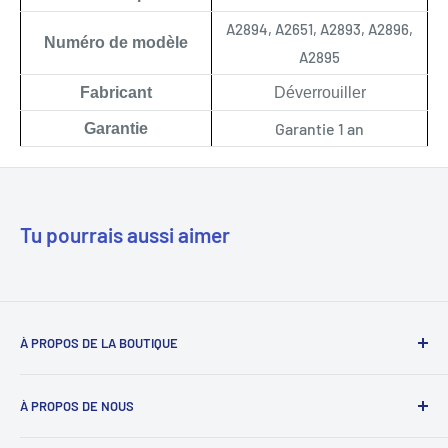
A2894, A2651, A2893, A2896,
Numéro de modèle
A2895
Fabricant
Déverrouiller
Garantie 1 an
Garantie
Tu pourrais aussi aimer
À PROPOS DE LA BOUTIQUE
Notre mission est de simplifier le travail des réparateurs de
À PROPOS DE NOUS
téléphones en étant leur fournisseur de confiance. Nous y
parvenons en proposant les meilleures pièces détachées et
Déverrouillage du téléphone