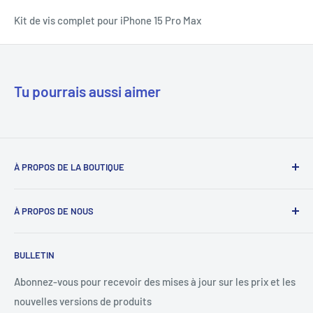
Kit de vis complet pour iPhone 15 Pro Max
Tu pourrais aussi aimer
À PROPOS DE LA BOUTIQUE
Notre mission est de simplifier le travail des réparateurs de
À PROPOS DE NOUS
téléphones en étant leur fournisseur de confiance. Nous y
parvenons en proposant les meilleures pièces détachées et
Déverrouillage du téléphone
un service client personnalisé.
BULLETIN
Bons prépayés
+1 844-664-8388
Vérification IMEI
Abonnez-vous pour recevoir des mises à jour sur les prix et les
nouvelles versions de produits
Produits de déverrouillage
Toutes les marques déposées appartiennent à leurs