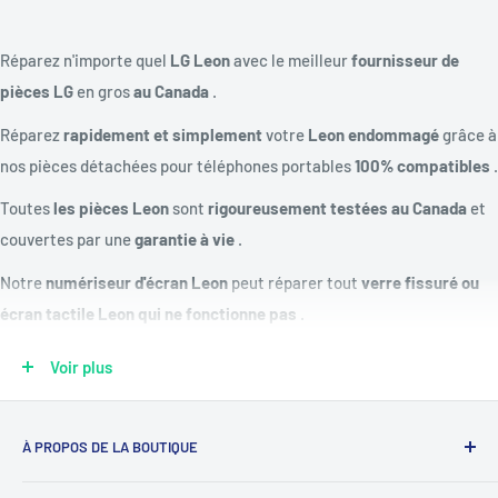
Réparez n'importe quel
LG Leon
avec le meilleur
fournisseur de
pièces LG
en gros
au Canada
.
Réparez
rapidement et simplement
votre
Leon endommagé
grâce à
nos pièces détachées pour téléphones portables
100% compatibles
.
Toutes
les pièces Leon
sont
rigoureusement testées au Canada
et
couvertes par une
garantie à vie
.
Notre
numériseur d'écran Leon
peut réparer tout
verre fissuré ou
écran tactile Leon qui ne fonctionne pas
.
Réparez une
batterie LG morte ou qui ne charge pas
avec notre
kit
Voir plus
de remplacement de batterie Leon
.
Modèles compatibles :
H324, H340n, H320, LGMS345
À PROPOS DE LA BOUTIQUE
Écran de remplacement :
écran tactile capacitif LCD IPS, 16
Notre mission est de simplifier le travail des réparateurs de
millions de couleurs