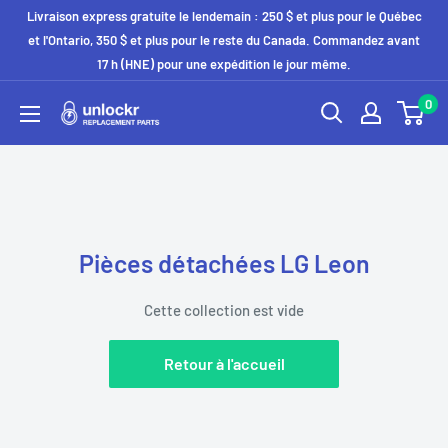
Passer
Livraison express gratuite le lendemain : 250 $ et plus pour le Québec
au
et l'Ontario, 350 $ et plus pour le reste du Canada. Commandez avant
17 h (HNE) pour une expédition le jour même.
contenu
0
Unlockr
Parts
Pièces détachées LG Leon
Cette collection est vide
Retour à l'accueil