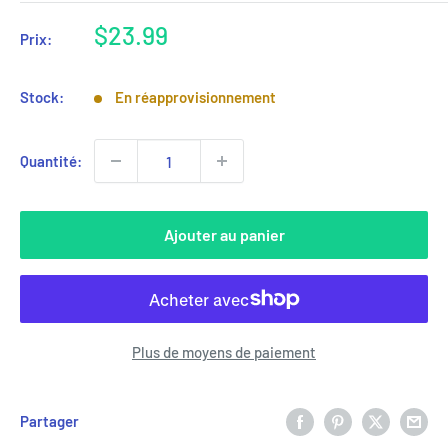
Prix
$23.99
Prix:
réduit
Stock:
En réapprovisionnement
Quantité:
Ajouter au panier
Plus de moyens de paiement
Partager