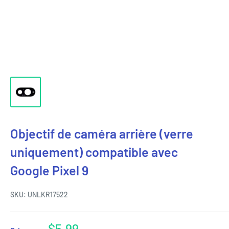
Objectif de caméra arrière (verre
uniquement) compatible avec
Google Pixel 9
SKU:
UNLKR17522
Prix
$5.99