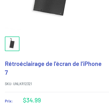
Rétroéclairage de l'écran de l'iPhone
7
SKU:
UNLKR12321
Prix
$34.99
Prix:
réduit