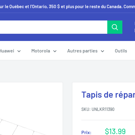
our le Québec et l'Ontario, 350 $ et plus pour le reste du Canada. Co
Huawei
Motorola
Autres parties
Outils
Tapis de répa
SKU:
UNLKR11390
Prix
$13.99
Prix: