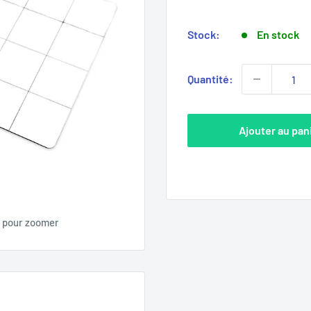
réduit
Stock:
En stock
Quantité:
Ajouter au pan
s pour zoomer