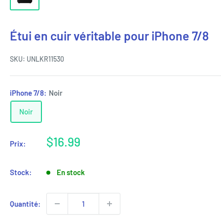
Étui en cuir véritable pour iPhone 7/8
SKU:
UNLKR11530
iPhone 7/8:
Noir
Noir
Prix
$16.99
Prix:
réduit
Stock:
En stock
Quantité: