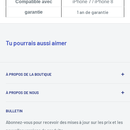
Compatible avec
iPhone 7 / iPhone 8
1 an de garantie
garantie
Tu pourrais aussi aimer
À PROPOS DE LA BOUTIQUE
Notre mission est de simplifier le travail des réparateurs de
À PROPOS DE NOUS
téléphones en étant leur fournisseur de confiance. Nous y
parvenons en proposant les meilleures pièces détachées et
Déverrouillage du téléphone
un service client personnalisé.
BULLETIN
Bons prépayés
+1 844-664-8388
Vérification IMEI
Abonnez-vous pour recevoir des mises à jour sur les prix et les