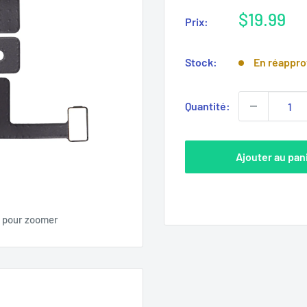
Prix
$19.99
Prix:
réduit
Stock:
En réappr
Quantité:
Ajouter au pan
s pour zoomer