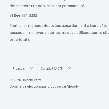
détachées et un service client personnalisé.
+1 844-664-8388
Toutes les marques déposées appartiennent à leurs déten
possède ni ne revendique les marques utilisées sur ce site
propriétaire.
Langue
Pays/région
Français
Canada (CAD $)
© 2026 Unlockr Parts
Commerce électronique propulsé par Shopify