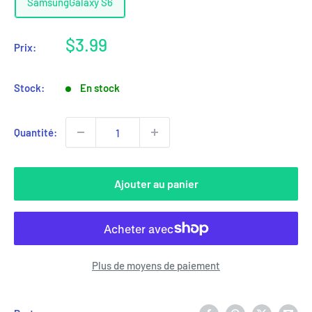
SamsungGalaxy S6
Prix
$3.99
Prix:
réduit
Stock:
En stock
Quantité:
Ajouter au panier
Plus de moyens de paiement