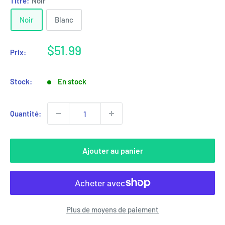
Titre:
Noir
Noir
Blanc
Prix
$51.99
Prix:
réduit
Stock:
En stock
Quantité:
Ajouter au panier
Plus de moyens de paiement