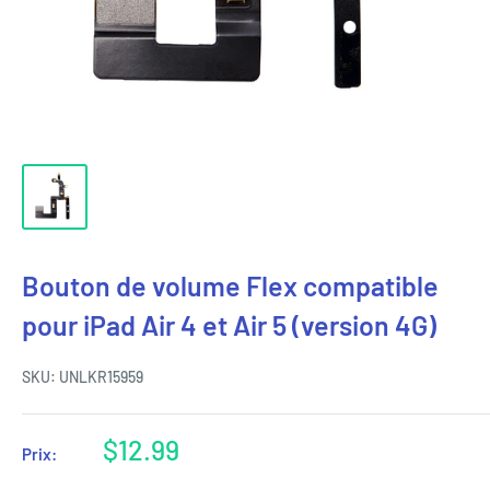
Bouton de volume Flex compatible
pour iPad Air 4 et Air 5 (version 4G)
SKU:
UNLKR15959
Prix
$12.99
Prix:
réduit