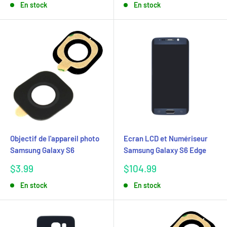
En stock
En stock
Objectif de l'appareil photo
Ecran LCD et Numériseur
Samsung Galaxy S6
Samsung Galaxy S6 Edge
Prix
Prix
$3.99
$104.99
réduit
réduit
En stock
En stock