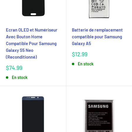
Ecran OLED et Numériseur
Batterie de remplacement
Avec Bouton Home
compatible pour Samsung
Compatible Pour Samsung
Galaxy A5
Galaxy S5 Neo
Prix
$12.99
(Reconditionné)
réduit
En stock
Prix
$74.99
réduit
En stock