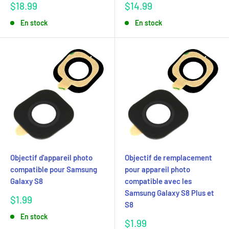
Prix
Prix
$18.99
$14.99
réduit
réduit
En stock
En stock
Objectif d'appareil photo
Objectif de remplacement
compatible pour Samsung
pour appareil photo
Galaxy S8
compatible avec les
Samsung Galaxy S8 Plus et
Prix
$1.99
S8
réduit
En stock
Prix
$1.99