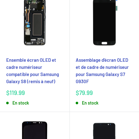
Ensemble écran OLED et
Assemblage d'écran OLED
cadre numériseur
et de cadre de numériseur
compatible pour Samsung
pour Samsung Galaxy S7
Galaxy S8 (remis à neuf)
G930F
Prix
Prix
$119.99
$79.99
réduit
réduit
En stock
En stock