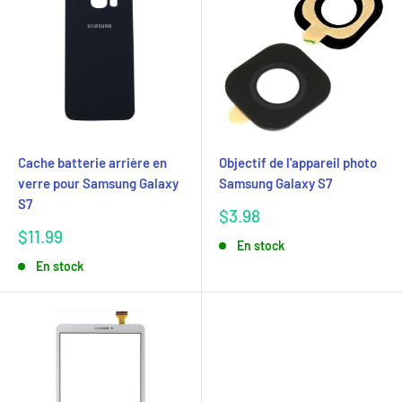
Cache batterie arrière en
Objectif de l'appareil photo
verre pour Samsung Galaxy
Samsung Galaxy S7
S7
Prix
$3.98
réduit
Prix
$11.99
En stock
réduit
En stock