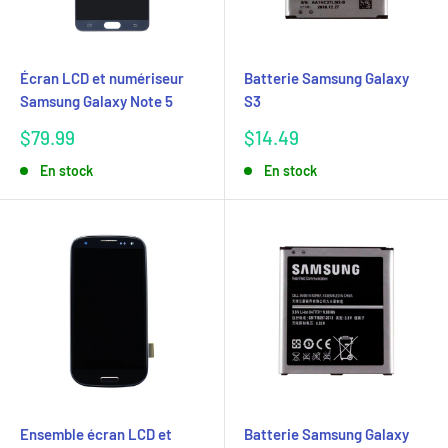
Écran LCD et numériseur
Batterie Samsung Galaxy
Samsung Galaxy Note 5
S3
Prix
Prix
$79.99
$14.49
réduit
réduit
En stock
En stock
Ensemble écran LCD et
Batterie Samsung Galaxy