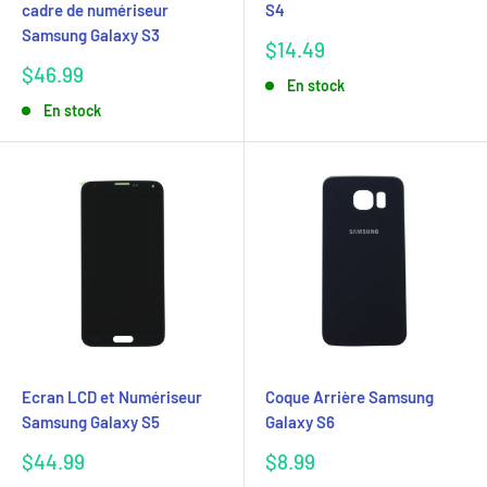
cadre de numériseur
S4
Samsung Galaxy S3
Prix
$14.49
réduit
Prix
$46.99
En stock
réduit
En stock
Ecran LCD et Numériseur
Coque Arrière Samsung
Samsung Galaxy S5
Galaxy S6
Prix
Prix
$44.99
$8.99
réduit
réduit