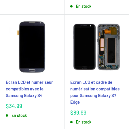
réduit
En stock
Écran LCD et numériseur
Écran LCD et cadre de
compatibles avec le
numérisation compatibles
Samsung Galaxy S4
pour Samsung Galaxy S7
Edge
Prix
$34.99
réduit
Prix
$89.99
En stock
réduit
En stock