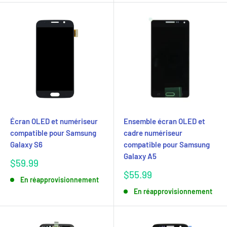
Écran OLED et numériseur
Ensemble écran OLED et
compatible pour Samsung
cadre numériseur
Galaxy S6
compatible pour Samsung
Galaxy A5
Prix
$59.99
réduit
Prix
$55.99
En réapprovisionnement
réduit
En réapprovisionnement